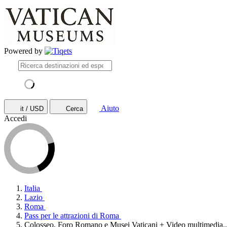
Powered by
Aiuto
it / USD
Cerca
Accedi
Italia
Lazio
Roma
Pass per le attrazioni di Roma
Colosseo, Foro Romano e Musei Vaticani + Video multimedia..