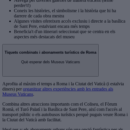
Navega per diverses galeries de manera eficient (sense
perdre't!)
Coneix les històries, el simbolisme i la història que hi ha
darrere de cada obra mestra
Algunes visites ofereixen accés exclusiu i directe a la basílica
de Sant Pere, estalviant encara més temps
Beneficia't d'un itinerari seleccionat que se centra en els
aspectes més destacats del museu
Tiquets combinats i abonaments turístics de Roma
Què esperar dels Museus Vaticans
Aprofita al màxim el temps a Roma i la Ciutat del Vaticà (i estalvia
diners) per
organitzar altres experiències amb les entrades als
Museus Vaticans
.
Combina altres atraccions importants com el Coliseu, el Fòrum
Romà, el Turó Palatí i la Basílica de Sant Pere, així com l'accés al
transport públic o els autobusos turístics perquè puguis veure Roma i
la Ciutat del Vaticà amb facilitat.
Ideal per a: els abonaments urbans són una opció fantàstica per als