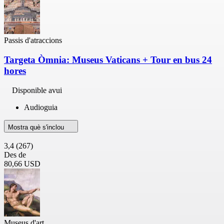
Passis d'atraccions
Targeta Òmnia: Museus Vaticans + Tour en bus 24
hores
Disponible avui
Audioguia
Mostra què s'inclou
3,4
(267)
Des de
80,66 USD
Museus d'art