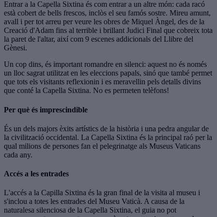
Entrar a la Capella Sixtina és com entrar a un altre món: cada racó
està cobert de bells frescos, inclòs el seu famós sostre. Mireu amunt,
avall i per tot arreu per veure les obres de Miquel Àngel, des de la
Creació d'Adam fins al terrible i brillant Judici Final que cobreix tota
la paret de l'altar, així com 9 escenes addicionals del Llibre del
Gènesi.
Un cop dins, és important romandre en silenci: aquest no és només
un lloc sagrat utilitzat en les eleccions papals, sinó que també permet
que tots els visitants reflexionin i es meravellin pels detalls divins
que conté la Capella Sixtina. No es permeten telèfons!
Per què és imprescindible
És un dels majors èxits artístics de la història i una pedra angular de
la civilització occidental. La Capella Sixtina és la principal raó per la
qual milions de persones fan el pelegrinatge als Museus Vaticans
cada any.
Accés a les entrades
L'accés a la Capilla Sixtina és la gran final de la visita al museu i
s'inclou a totes les entrades del Museu Vaticà. A causa de la
naturalesa silenciosa de la Capella Sixtina, el guia no pot