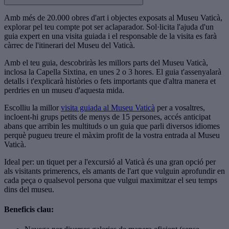
Amb més de 20.000 obres d'art i objectes exposats al Museu Vaticà,
explorar pel teu compte pot ser aclaparador. Sol·licita l'ajuda d'un
guia expert en una visita guiada i el responsable de la visita es farà
càrrec de l'itinerari del Museu del Vaticà.
Amb el teu guia, descobriràs les millors parts del Museu Vaticà,
inclosa la Capella Sixtina, en unes 2 o 3 hores. El guia t'assenyalarà
detalls i t'explicarà històries o fets importants que d'altra manera et
perdries en un museu d'aquesta mida.
Escolliu la millor
visita guiada al Museu Vaticà
per a vosaltres,
incloent-hi grups petits de menys de 15 persones, accés anticipat
abans que arribin les multituds o un guia que parli diversos idiomes
perquè pugueu treure el màxim profit de la vostra entrada al Museu
Vaticà.
Ideal per: un tiquet per a l'excursió al Vaticà és una gran opció per
als visitants primerencs, els amants de l'art que vulguin aprofundir en
cada peça o qualsevol persona que vulgui maximitzar el seu temps
dins del museu.
Beneficis clau: