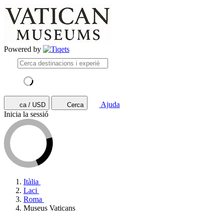
Powered by
Ajuda
ca / USD
Cerca
Inicia la sessió
Itàlia
Laci
Roma
Museus Vaticans