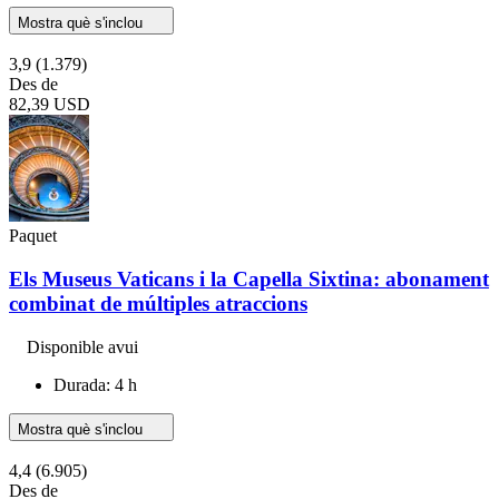
Mostra què s'inclou
3,9
(1.379)
Des de
82,39 USD
Paquet
Els Museus Vaticans i la Capella Sixtina: abonament
combinat de múltiples atraccions
Disponible avui
Durada: 4 h
Mostra què s'inclou
4,4
(6.905)
Des de