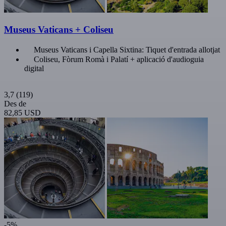
Museus Vaticans + Coliseu
Museus Vaticans i Capella Sixtina: Tiquet d'entrada allotjat
Coliseu, Fòrum Romà i Palatí + aplicació d'audioguia
digital
3,7
(119)
Des de
82,85 USD
-5%