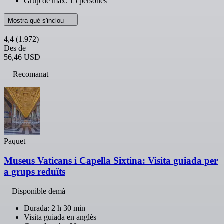
Grup de màx. 15 persones
Mostra què s'inclou
4,4
(1.972)
Des de
56,46 USD
Recomanat
Paquet
Museus Vaticans i Capella Sixtina: Visita guiada per
a grups reduïts
Disponible demà
Durada: 2 h 30 min
Visita guiada en anglès