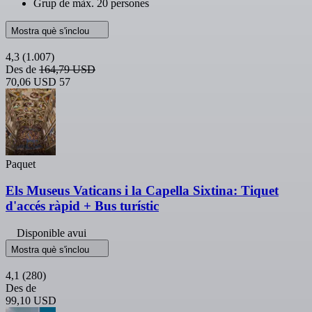
Grup de màx. 20 persones
Mostra què s'inclou
4,3
(1.007)
Des de
164,79 USD
70,06 USD
57
Paquet
Els Museus Vaticans i la Capella Sixtina: Tiquet
d'accés ràpid + Bus turístic
Disponible avui
Mostra què s'inclou
4,1
(280)
Des de
99,10 USD