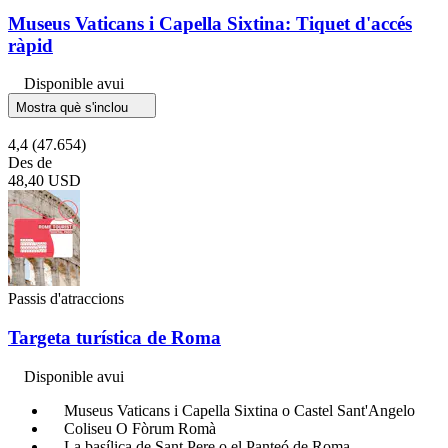
Museus Vaticans i Capella Sixtina: Tiquet d'accés
ràpid
Disponible avui
Mostra què s'inclou
4,4
(47.654)
Des de
48,40 USD
Passis d'atraccions
Targeta turística de Roma
Disponible avui
Museus Vaticans i Capella Sixtina o Castel Sant'Angelo
Coliseu O Fòrum Romà
La basílica de Sant Pere o el Panteó de Roma