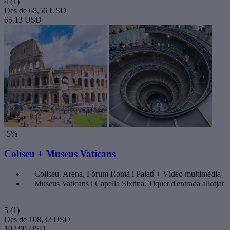
4
(1)
Des de
68,56 USD
65,13 USD
-5%
Coliseu + Museus Vaticans
Coliseu, Arena, Fòrum Romà i Palatí + Vídeo multimèdia
Museus Vaticans i Capella Sixtina: Tiquet d'entrada allotjat
5
(1)
Des de
108,32 USD
102,90 USD