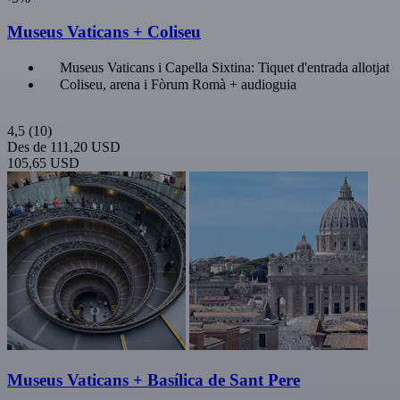
Museus Vaticans + Coliseu
Museus Vaticans i Capella Sixtina: Tiquet d'entrada allotjat
Coliseu, arena i Fòrum Romà + audioguia
4,5
(10)
Des de
111,20 USD
105,65 USD
Museus Vaticans + Basílica de Sant Pere