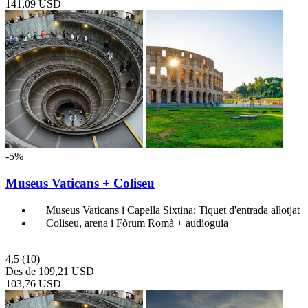
141,09 USD
-5%
Museus Vaticans + Coliseu
Museus Vaticans i Capella Sixtina: Tiquet d'entrada allotjat
Coliseu, arena i Fòrum Romà + audioguia
4,5
(10)
Des de
109,21 USD
103,76 USD