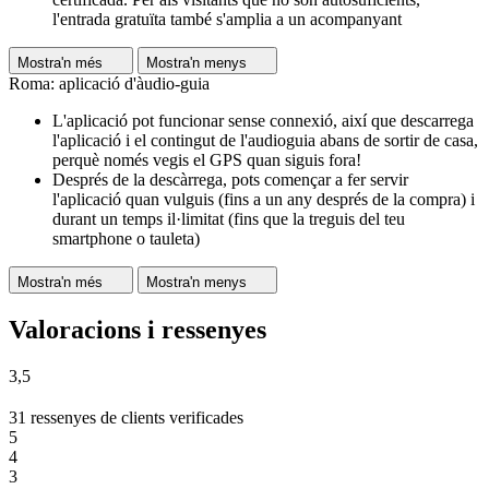
l'entrada gratuïta també s'amplia a un acompanyant
Mostra'n més
Mostra'n menys
Roma: aplicació d'àudio-guia
L'aplicació pot funcionar sense connexió, així que descarrega
l'aplicació i el contingut de l'audioguia abans de sortir de casa,
perquè només vegis el GPS quan siguis fora!
Després de la descàrrega, pots començar a fer servir
l'aplicació quan vulguis (fins a un any després de la compra) i
durant un temps il·limitat (fins que la treguis del teu
smartphone o tauleta)
Mostra'n més
Mostra'n menys
Valoracions i ressenyes
3,5
31 ressenyes de clients verificades
5
4
3