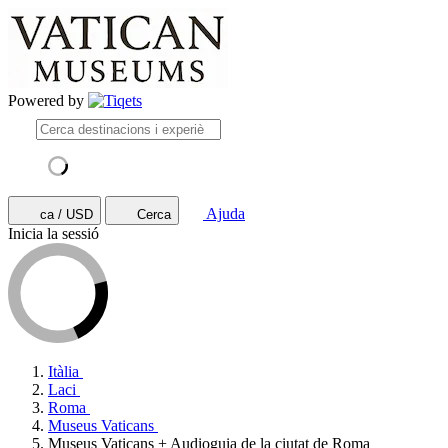
Powered by
Ajuda
ca / USD
Cerca
Inicia la sessió
Itàlia
Laci
Roma
Museus Vaticans
Museus Vaticans + Audioguia de la ciutat de Roma