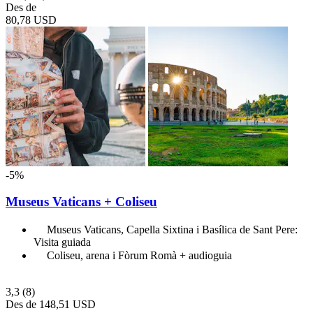
Des de
80,78 USD
-5%
Museus Vaticans + Coliseu
Museus Vaticans, Capella Sixtina i Basílica de Sant Pere:
Visita guiada
Coliseu, arena i Fòrum Romà + audioguia
3,3
(8)
Des de
148,51 USD