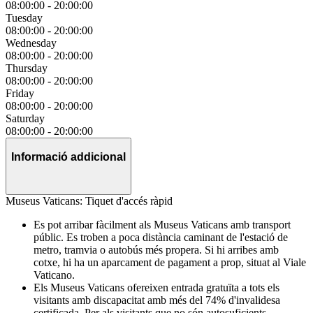
08:00:00
-
20:00:00
Tuesday
08:00:00
-
20:00:00
Wednesday
08:00:00
-
20:00:00
Thursday
08:00:00
-
20:00:00
Friday
08:00:00
-
20:00:00
Saturday
08:00:00
-
20:00:00
Informació addicional
Museus Vaticans: Tiquet d'accés ràpid
Es pot arribar fàcilment als Museus Vaticans amb transport
públic. Es troben a poca distància caminant de l'estació de
metro, tramvia o autobús més propera. Si hi arribes amb
cotxe, hi ha un aparcament de pagament a prop, situat al Viale
Vaticano.
Els Museus Vaticans ofereixen entrada gratuïta a tots els
visitants amb discapacitat amb més del 74% d'invalidesa
certificada. Per als visitants que no són autosuficients,